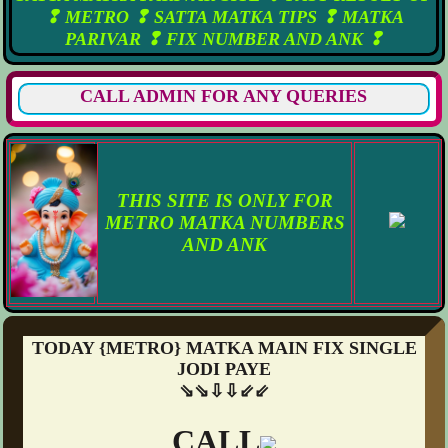
❢ METRO ❢ SATTA MATKA TIPS ❢ MATKA
PARIVAR ❢ FIX NUMBER AND ANK ❢
CALL ADMIN FOR ANY QUERIES
THIS SITE IS ONLY FOR
METRO MATKA NUMBERS
AND ANK
TODAY {METRO} MATKA MAIN FIX SINGLE
JODI PAYE
⇘⇘⇩⇩⇙⇙
CALL