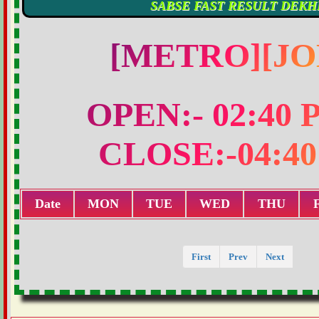
SABSE FAST RESULT DEKH
[METRO][JO
OPEN:- 02:40 
CLOSE:-04:4
Date
MON
TUE
WED
THU
First
Prev
Next