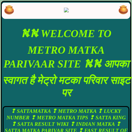
⛕⛕ WELCOME TO
METRO MATKA
PARIVAAR SITE ⛕⛕ आपका
स्वागत है मेट्रो मटका परिवार साइट
पर
❢ SATTAMATKA ❢ METRO MATKA ❢ LUCKY
NUMBER ❢ METRO MATKA TIPS ❢ SATTA KING
❢ SATTA RESULT WIKI ❢ INDIAN MATKA ❢
SATTA MATKA PARIVAR SITE ❢ FAST RESULT OF